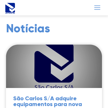
Notícias
São Carlos S/A adquire
equipamentos para nova