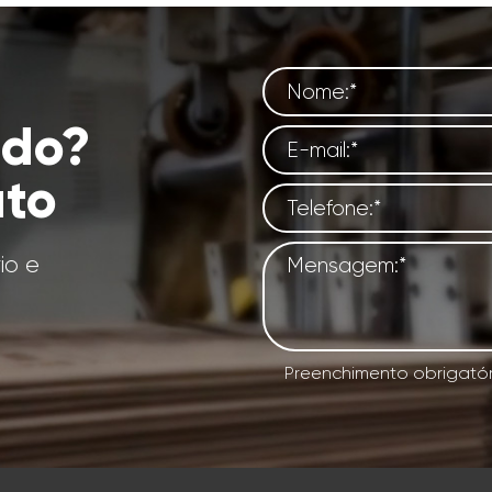
ado?
ato
io e
Preenchimento obrigatór