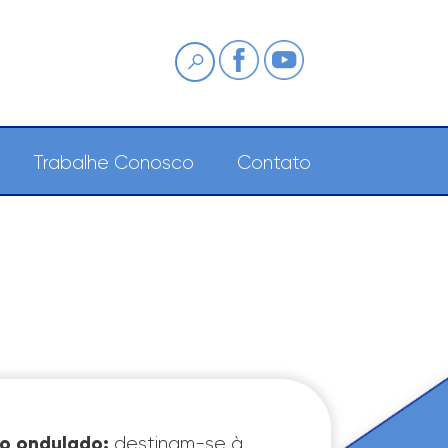
Pesquisa
Trabalhe Conosco
Contato
o ondulado:
destinam-se à